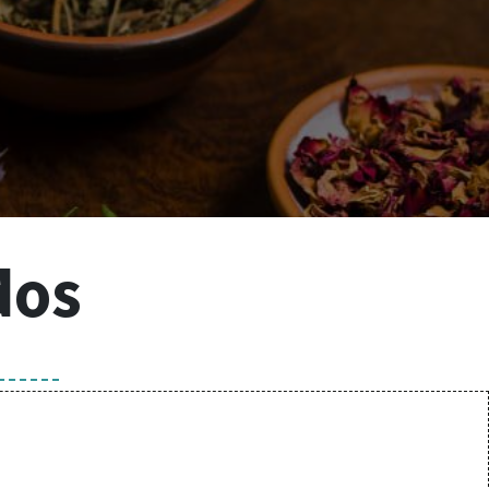
 Sábados
dos
goyasalud.com