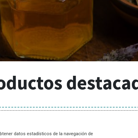
48902 Barakaldo
 Viernes 9.30 a 13.30 y de 16.30 a 19.30.
cerrado
oductos destaca
info@
2254994
+34-944373740
btener datos estadísticos de la navegación de