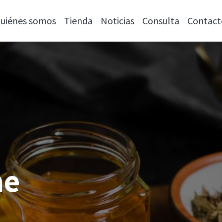
uiénes somos
Tienda
Noticias
Consulta
Contact
¡Ven a conocernos!
ne
C/ Goya, 5