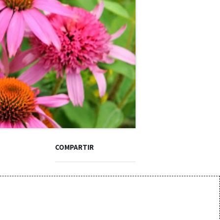
 Sábados
COMPARTIR
goyasalud.com