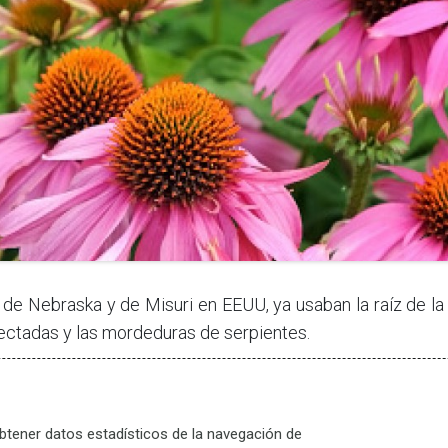
48902 Barakaldo
 Viernes 9.30 a 13.30 y de 16.30 a 19.30.
cerrado
 Nebraska y de Misuri en EEUU, ya usaban la raíz de la
fectadas y las mordeduras de serpientes.
info@
2254994
+34-944373740
rte de diversos preparados farmacéuticos, y es una de
ro de estudios científicos se han realizado.
btener datos estadísticos de la navegación de