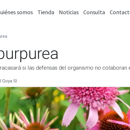
uiénes somos
Tienda
Noticias
Consulta
Contact
urea
purpurea
fracasará si las defensas del organismo no colaboran e
l Goya Sl
¡Ven a conocernos!
C/ Goya, 5