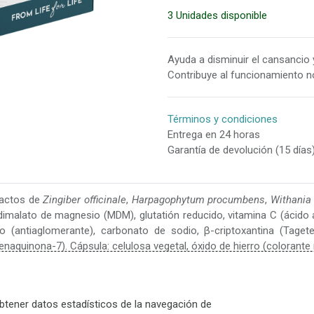
48902 Barakaldo
3 Unidades disponible
Ayuda a disminuir el cansancio y
Contribuye al funcionamiento n
 Viernes 9.30 a 13.30 y de 16.30 a 19.30.
cerrado
Términos y condiciones
Entrega en 24 horas
Garantía de devolución (15 días
tractos de
Zingiber officinale
,
Harpagophytum procumbens
,
Withania
imalato de magnesio (MDM), glutatión reducido, vitamina C (ácido as
 (antiaglomerante), carbonato de sodio, β-criptoxantina (Taget
info@
2254994
+34-944373740
enaquinona-7). Cápsula: celulosa vegetal, óxido de hierro (colorante 
Aporte diario (2 cápsulas)
btener datos estadísticos de la navegación de