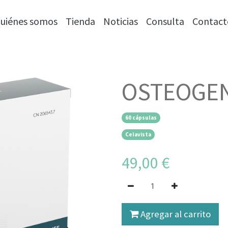
uiénes somos
Tienda
Noticias
Consulta
Contact
OSTEOGE
60 cápsulas
Celavista
49,00
€
¡Ven a conocernos!
C/ Goya, 5
Agregar al carrito