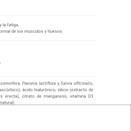
 la fatiga.
ormal de los músculos y huesos.
 Sábados
)
 somnífera
,
Paeonia lactiflora
y
Salvia officinalis
,
córbico), ácido hialurónico, silicio (extracto de
es erecta), citrato de manganeso, vitamina D3
goyasalud.com
natural).
Aporte diario (4 cápsulas)