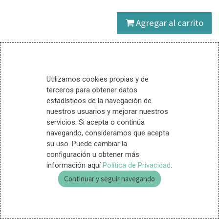
Agregar al carrito
3 Unidades disponible
Salud y protección de la piel
Utilizamos cookies propias y de
Dermacortin® es un
terceros para obtener datos
producto con alta actividad
estadísticos de la navegación de
en epitelios, piel y mucosas.
nuestros usuarios y mejorar nuestros
Repitalizante y reparador del
servicios. Si acepta o continúa
microbioma vaginal.
navegando, consideramos que acepta
su uso. Puede cambiar la
configuración u obtener más
Términos y condiciones
información aquí
Política de Privacidad
.
Entrega en 24 horas
Continuar y seguir navegando
Garantía de devolución (15
días)