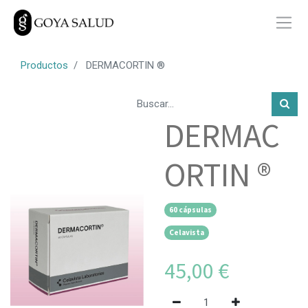
Productos
DERMACORTIN ®
DERMAC
ORTIN ®
60 cápsulas
Celavista
45,00
€