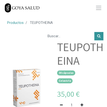
Productos
TEUPOTHEINA
TEUPOTH
EINA
30 cápsulas
Celavista
35,00
€