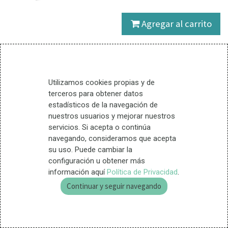
Agregar al carrito
4 Unidades disponible
Contribuye al funcionamiento
Utilizamos cookies propias y de
del tracto urinario.
terceros para obtener datos
Es útil para la función normal
estadísticos de la navegación de
de la próstata.
nuestros usuarios y mejorar nuestros
servicios. Si acepta o continúa
navegando, consideramos que acepta
Términos y condiciones
su uso. Puede cambiar la
Entrega en 24 horas
configuración u obtener más
Garantía de devolución (15
información aquí
Política de Privacidad
.
días)
Continuar y seguir navegando
Ingredientes
Prostine-837® (complejo procedente de
extractos de
Epilobium angustifolium
,