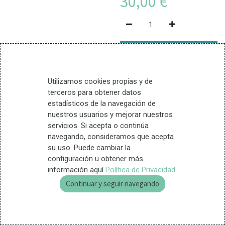
30,00
€
Agregar al carrito
9 Unidades disponible
Utilizamos cookies propias y de
terceros para obtener datos
estadísticos de la navegación de
Términos y condiciones
nuestros usuarios y mejorar nuestros
Entrega en 24 horas
servicios. Si acepta o continúa
Garantía de devolución (15
navegando, consideramos que acepta
días)
su uso. Puede cambiar la
configuración u obtener más
información aquí
Política de Privacidad
.
Ingredientes
Continuar y seguir navegando
Modo de empleo