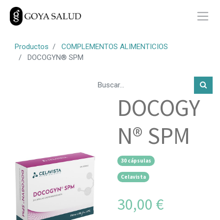
Productos
COMPLEMENTOS ALIMENTICIOS
DOCOGYN® SPM
DOCOGY
N® SPM
30 cápsulas
Celavista
30,00
€