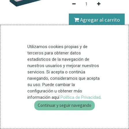
Agregar al carrito
7 Unidades disponible
Utilizamos cookies propias y de
Contribuye al equilibrio y
terceros para obtener datos
bienestar de la mujer antes y
estadísticos de la navegación de
durante el ciclo menstrual,
nuestros usuarios y mejorar nuestros
mejorando su estado
servicios. Si acepta o continúa
emocional y controlando el
navegando, consideramos que acepta
dolor asociado.
su uso. Puede cambiar la
configuración u obtener más
información aquí
Política de Privacidad
.
Términos y condiciones
Continuar y seguir navegando
Entrega en 24 horas
Garantía de devolución (15
días)