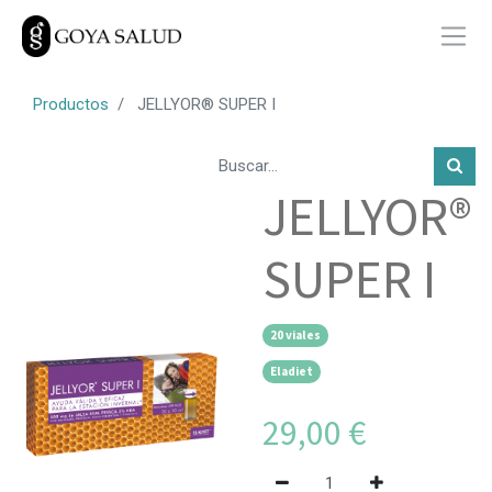
Productos
JELLYOR® SUPER I
JELLYOR®
SUPER I
20 viales
Eladiet
29,00
€