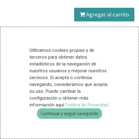
Agregar al carrito
1 Unidades disponible
Favorece las defensas de
Utilizamos cookies propias y de
l@s más pequeñ@s con
terceros para obtener datos
jalea real fresca, equinácea,
estadísticos de la navegación de
propóleo, papaya y vitamina
nuestros usuarios y mejorar nuestros
C.
servicios. Si acepta o continúa
navegando, consideramos que acepta
su uso. Puede cambiar la
Términos y condiciones
configuración u obtener más
Entrega en 24 horas
información aquí
Política de Privacidad
.
Garantía de devolución (15
Continuar y seguir navegando
días)
Ingredientes
Jarabe de fructosa; agua; jalea real (5%);