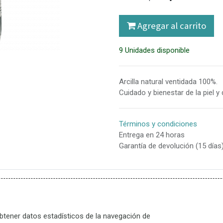
48902 Barakaldo
Agregar al carrito
9 Unidades disponible
 Viernes 9.30 a 13.30 y de 16.30 a 19.30.
cerrado
Arcilla natural ventidada 100%.
Cuidado y bienestar de la piel y 
Términos y condiciones
Entrega en 24 horas
Garantía de devolución (15 días
info@
2254994
+34-944373740
 o cristal verter agua pura de manantial. Añadir la cantidad de arcil
btener datos estadísticos de la navegación de