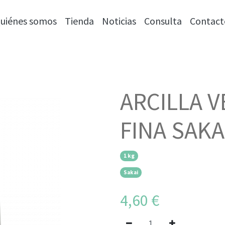
uiénes somos
Tienda
Noticias
Consulta
Contact
ARCILLA 
FINA SAKA
¡Ven a conocernos!
1 kg
Sakai
4,60
€
C/ Goya, 5