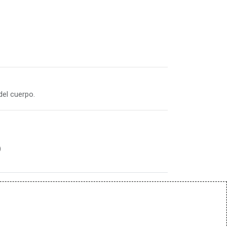
 Sábados
del cuerpo.
)
goyasalud.com
la necesaria y dejar reposar. (Importante: siempre